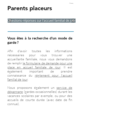
Parents placeurs
Questions-réponses sur l'accueil familial de jour
Vous êtes à la recherche d'un mode de
garde ?
Afin d'avoir toutes les informations
nécessaires pour vous trouver une
accueillante familiale, nous vous demandons
de remplir
le formulaire de demande pour une
place en accueil familiale de jour
. Il est
également important de prendre
connaissance du
règlement pour l'accueil
familial de jour
.
Nous proposons également un
service de
dépannage
(gardes occasionnelles) durant les
vacances scolaires par exemple, ou pour des
accueils de courte durée (avec date de fin
connue).