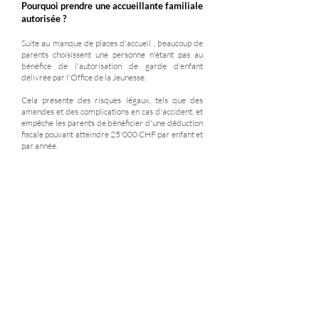
Pourquoi prendre une accueillante familiale
autorisée ?
Suite au manque de places d'accueil , beaucoup de
parents choisissent une personne n'étant pas au
bénéfice de l'autorisation de garde d'enfant
délivrée par l'Office de la Jeunesse.
Cela présente des risques légaux, tels que des
amendes et des complications en cas d'accident, et
empêche les parents de bénéficier d'une déduction
fiscale pouvant atteindre 25'000 CHF par enfant et
par année.
Si vous trouvez une personne prête à accueillir votre
enfant, mais sans autorisation de garde, vous
pouvez la diriger vers notre association. Nous la
guiderons dans l'obtention de cette autorisation qui
est gratuite.
De plus, en passant par notre association, vous avez
à votre disposition en service prêt à répondre à
toutes vos questions concernant le placement
d'enfant. En cas de soucis avec le placement en
cours, nous sommes également là.