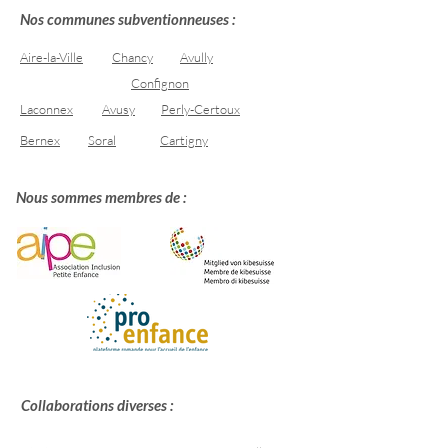
Nos communes subventionneuses :
Aire-la-Ville
Chancy
Avully
Confignon
Laconnex
Avusy
Perly-Certoux
Bernex
Soral
Cartigny
Nous sommes membres de :
Collaborations diverses :