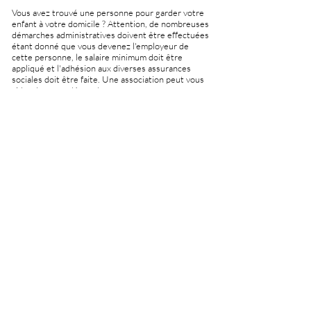
Vous avez trouvé une personne pour garder votre
enfant à votre domicile ? Attention, de nombreuses
démarches administratives doivent être effectuées
étant donné que vous devenez l'employeur de
cette personne, le salaire minimum doit être
appliqué et l'adhésion aux diverses assurances
sociales doit être faite. Une association peut vous
aider dans ses démarche.
Site internet :
Chèque Service
Film - L'accueil de l'enfance est essentiel,
oui mais comment ?
Le film
L'accueil de l'enfance, oui mais
comment
(Pro Enfance & Réversible, 2020) est à
votre disposition pour alimenter la réflexion
concernant la thématique - une exposition virtuelle
de 10 minutes.
Envie de bouger avec les enfants ?
www.paprica.ch