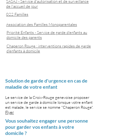
SASAJ - Service d'autorisation et de surveillance
de l'accueil de jour
022 Familles
Association des Familles Monoparentales
Priorité Enfants - Service de garde d'enfants au
domicile des parents
Chaperon Rouge : interventions rapides de garde
d'enfants à domicile
Solution de garde d'urgence en cas de
maladie de votre enfant
Le service de la Croix-Rouge genevoise proposer
un service de garde à domicile lorsque votre enfant
est malade, le service se nomme "Chaperon Rouge".
Flyer
Vous souhaitez engager une personne
pour garder vos enfants à votre
domicile ?