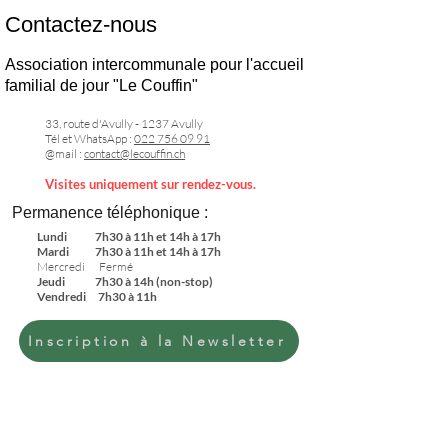
Contactez-nous
Association intercommunale pour l'accueil
familial de jour "Le Couffin"
33, route d'Avully - 1237 Avully
Tél et WhatsApp :
022 756 09 91
@mail :
contact@lecouffin.ch
Visites uniquement sur rendez-vous.
Permanence téléphonique :
Lundi 7h30 à 11h et 14h à 17h
Mardi 7h30 à 11h
et 14h à 17h
Mercredi Fermé
Jeudi 7h30 à 14h (non-stop)
Vendredi 7
h30 à 11h
Inscription à la Newsletter