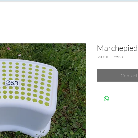
Marchepied
SKU : REF-253B
Contact