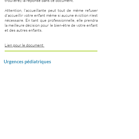
trouverez la réponse dans ce document.
Attention, l'accueillante peut tout de même refuser
d'accueillir votre enfant même si aucune éviction n'est
nécessaire. En tant que professionnelle, elle prendra
la meilleure décision pour le bien-être de votre enfant
et des autres enfants.
Lien pour le document
Urgences pédiatriques
La clinique et permanence d'Onex assure une
permanence sans rendez-vous 7j/7 de 9h à 21h30.
Située à la route de Chancy 98 à 1213 Onex
Flyer
Podcast "les experts de l'enfance"
Garder des enfants... tout le monde peut le faire !!!
Oui... mais Non !!!